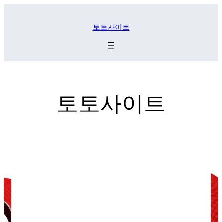
Skip
to
토토사이트
content
토토사이트
신뢰받는 토토사