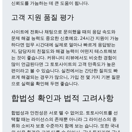
신뢰도를 가늠하는 데 큰 도움이 됩니다.
고객 지원 품질 평가
사이트에 전화나 채팅으로 문의했을 때의 응답 속도와
문제 해결 능력도 중요한 신호예요. 24시간 지원이 가능
하다면 업무 시간대에 실제로 얼마나 빠르게 응답받는
지, 담당자의 친절도와 해결 능력이 어떤지 테스트해보
는 것이 좋습니다. 커뮤니티 리뷰에서도 비슷한 경험이
많이 언급된다면 그 토토사이트의 고객 만족도가 높은
편이라고 볼 수 있습니다. 실전에서는 간단한 질의도 빠
르게 해결되는 경우가 많으니, 가입 전 몇 가지 기본 질문
으로 실력을 확인해 두면 좋습니다.
합법성 확인과 법적 고려사항
합법성과 안전성은 서로 뗄 수 없어요. 토토사이트를 선
택할 때는 라이선스의 존재뿐 아니라 그 라이선스의 종
류와 소비자 보호 수준까지 함께 보는 습니다. 또한 국내