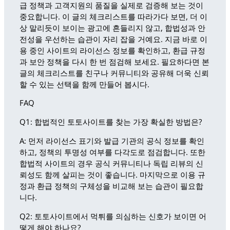
급 정책과 고객지원의 품질을 실제로 검증해 보는 것이
중요합니다. 이 글의 체크리스트를 따라가다 보면, 더 이
상 말리듯이 보이는 광고에 흔들리지 않고, 합법성과 안
전성을 우선하는 습관이 자리 잡을 거예요. 지금 바로 이
용 중인 사이트의 라이선스 정보를 확인하고, 환급 규정
과 보안 정책을 다시 한 번 점검해 보세요. 필요하다면 본
글의 체크리스트를 친구나 커뮤니티와 공유해 더욱 신뢰
할 수 있는 선택을 함께 만들어 봅시다.
FAQ
Q1: 합법적인 토토사이트를 찾는 가장 확실한 방법은?
A: 먼저 라이선스 표기와 발급 기관의 공식 정보를 확인
하고, 정책의 투명성 여부를 다각도로 점검합니다. 또한
합법적 사이트의 경우 공식 커뮤니티나 독립 리뷰의 신
뢰성도 함께 살피는 것이 좋습니다. 마지막으로 이용 규
정과 환급 정책의 구체성을 비교해 보는 습관이 필요합
니다.
Q2: 토토사이트에서 먹튀를 의심하는 신호가 보이면 어
떻게 해야 하나요?