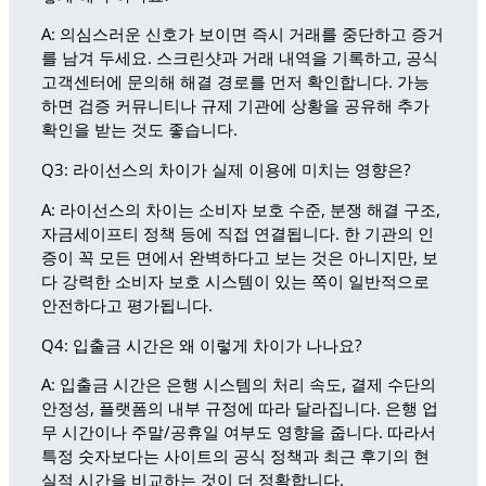
A: 의심스러운 신호가 보이면 즉시 거래를 중단하고 증거
를 남겨 두세요. 스크린샷과 거래 내역을 기록하고, 공식
고객센터에 문의해 해결 경로를 먼저 확인합니다. 가능
하면 검증 커뮤니티나 규제 기관에 상황을 공유해 추가
확인을 받는 것도 좋습니다.
Q3: 라이선스의 차이가 실제 이용에 미치는 영향은?
A: 라이선스의 차이는 소비자 보호 수준, 분쟁 해결 구조,
자금세이프티 정책 등에 직접 연결됩니다. 한 기관의 인
증이 꼭 모든 면에서 완벽하다고 보는 것은 아니지만, 보
다 강력한 소비자 보호 시스템이 있는 쪽이 일반적으로
안전하다고 평가됩니다.
Q4: 입출금 시간은 왜 이렇게 차이가 나나요?
A: 입출금 시간은 은행 시스템의 처리 속도, 결제 수단의
안정성, 플랫폼의 내부 규정에 따라 달라집니다. 은행 업
무 시간이나 주말/공휴일 여부도 영향을 줍니다. 따라서
특정 숫자보다는 사이트의 공식 정책과 최근 후기의 현
실적 시간을 비교하는 것이 더 정확합니다.