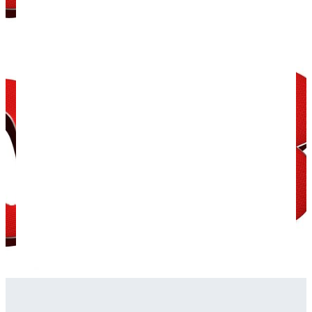
안전성 우선 검증
사기 및 위험 요소를 사전에 차단한 사이트만
엄선해 순위를 공개합니다.
투명한 순위 변동
최신 데이터와 커뮤니티 평판을 반영하여 순
위를 정기 업데이트합니다.