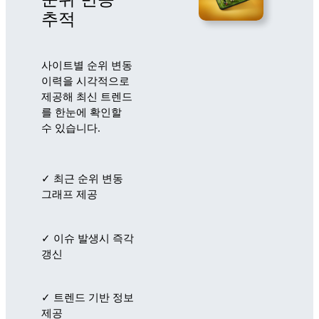
추적
사이트별 순위 변동
이력을 시각적으로
제공해 최신 트렌드
를 한눈에 확인할
수 있습니다.
✓ 최근 순위 변동
그래프 제공
✓ 이슈 발생시 즉각
갱신
✓ 트렌드 기반 정보
제공