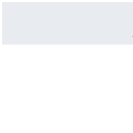
Skip
to
content