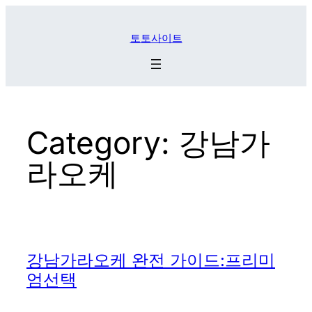
Skip
to
토토사이트
content
Category:
강남가
라오케
강남가라오케 완전 가이드:프리미
엄선택