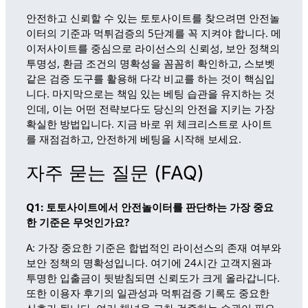
안전하고 신뢰할 수 있는 토토사이트를 찾으려면 안전놀
이터의 기준과 먹튀검증의 5단계를 꼭 지켜야 합니다. 메
이저사이트를 중심으로 라이선스의 신뢰성, 보안 정책의
투명성, 환금 조건의 명확성을 꼼꼼히 확인하고, 스보벳
같은 검증 도구를 활용해 다각 비교를 하는 것이 핵심입
니다. 마지막으로는 책임 있는 베팅 습관을 유지하는 것
인데, 이는 어떤 전략보다도 당신의 안전을 지키는 가장
확실한 방법입니다. 지금 바로 위 체크리스트로 사이트
를 재점검하고, 안전하게 베팅을 시작해 보세요.
자주 묻는 질문 (FAQ)
Q1: 토토사이트에서 안전놀이터를 판단하는 가장 중요
한 기준은 무엇인가요?
A: 가장 중요한 기준은 합법적인 라이선스의 존재 여부와
보안 정책의 명확성입니다. 여기에 24시간 고객지원과
투명한 입출금이 뒷받침되면 신뢰도가 크게 올라갑니다.
또한 이용자 후기의 일관성과 먹튀검증 기록도 중요한