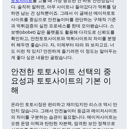
토토사이트
를 고를 때 가장 중요한 건 바로 안전성입니
다. 솔직히 말하면, 아무 사이트나 들어갔다가 먹튀를 당
하면 남는 건 상처뿐이죠. 그래서 이 글에선 메이저토토
사이트를 중심으로 안전놀이터를 판단하는 구체적 기준
과 먹튀검증의 실전 프로세스를 한데 모아봤습니다. 스
보벳(sbobet) 같은 플랫폼도 활용해 다각도로 신뢰도를
확인하고, 안전토토사이트와 먹튀사이트의 차이를 분명
히 해두면 좋습니다. 자, 이제부터 따라 와 보자고요. 너
도 이런 적 있지? 안전하게 즐기려면 이 정도는 알아두는
게 좋다 싶은 내용만 골랐습니다.
안전한 토토사이트 선택의 중
요성과 토토사이트의 기본 이
해
온라인 토토시장은 편리하고 재미있지만 리스크 역시 만
만치 않습니다. 그래서 안전놀이터 등급과 메이저사이트
의 차이를 구분하는 습관이 필요합니다. 메이저사이트는
오랜 운영 이력과 탄탄한 자본력, 엄격한 보안 정책으로