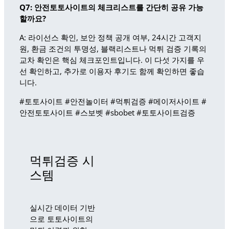
Q7: 안전토토사이트의 체크리스트를 간단히 공유 가능
할까요?
A: 라이선스 확인, 보안 정책 공개 여부, 24시간 고객지
원, 환금 조건의 투명성, 블랙리스트나 먹튀 검증 기록의
교차 확인은 핵심 체크포인트입니다. 이 다섯 가지를 우
선 확인하고, 추가로 이용자 후기도 함께 확인하면 좋습
니다.
#토토사이트 #안전놀이터 #먹튀검증 #메이저사이트 #
안전토토사이트 #스보벳 #sbobet #토토사이트검증
먹튀검증 시
스템
실시간 데이터 기반
으로 토토사이트의