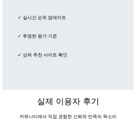
✓ 실시간 순위 업데이트
✓ 투명한 평가 기준
✓ 상위 추천 사이트 확인
실제 이용자 후기
커뮤니티에서 직접 경험한 신뢰와 만족의 목소리