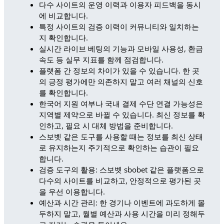
다수 사이트의 운영 이력과 이용자 피드백을 동시
에 비교합니다.
특정 사이트의 검증 이력이 커뮤니티와 일치하는
지 확인합니다.
실시간 라이브 베팅의 기능과 모바일 사용성, 환금
속도 등 실무 지표를 함께 점검합니다.
플랫폼 간 정보의 차이가 있을 수 있습니다. 한 곳
의 긍정 평가에만 의존하지 말고 여러 채널의 신호
를 확인합니다.
한국어 지원 여부나 국내 결제 수단 연결 가능성은
지역별 제약으로 바뀔 수 있습니다. 최신 정보를 확
인하고, 필요 시 대체 방법을 준비합니다.
스보벳 같은 도구를 사용할 때는 정보를 최신 상태
로 유지하는지 주기적으로 확인하는 습관이 필요
합니다.
검증 도구의 활용: 스보벳 sbobet 같은 플랫폼으로
다수의 사이트를 비교하고, 안정적으로 평가된 곳
을 우선 이용합니다.
예산과 시간 관리: 한 경기나 이벤트에 과도하게 몰
두하지 말고, 월별 예산과 사용 시간을 미리 정해두