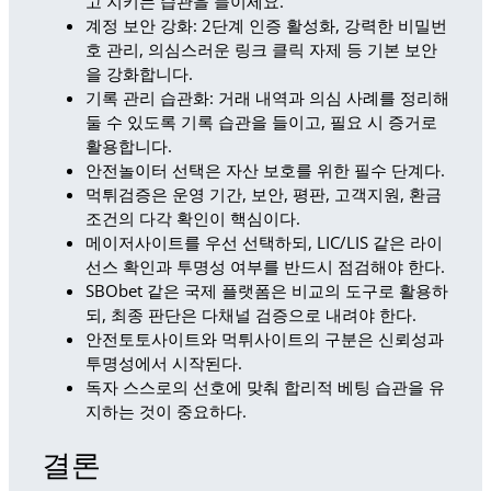
고 지키는 습관을 들이세요.
계정 보안 강화: 2단계 인증 활성화, 강력한 비밀번
호 관리, 의심스러운 링크 클릭 자제 등 기본 보안
을 강화합니다.
기록 관리 습관화: 거래 내역과 의심 사례를 정리해
둘 수 있도록 기록 습관을 들이고, 필요 시 증거로
활용합니다.
안전놀이터 선택은 자산 보호를 위한 필수 단계다.
먹튀검증은 운영 기간, 보안, 평판, 고객지원, 환금
조건의 다각 확인이 핵심이다.
메이저사이트를 우선 선택하되, LIC/LIS 같은 라이
선스 확인과 투명성 여부를 반드시 점검해야 한다.
SBObet 같은 국제 플랫폼은 비교의 도구로 활용하
되, 최종 판단은 다채널 검증으로 내려야 한다.
안전토토사이트와 먹튀사이트의 구분은 신뢰성과
투명성에서 시작된다.
독자 스스로의 선호에 맞춰 합리적 베팅 습관을 유
지하는 것이 중요하다.
결론