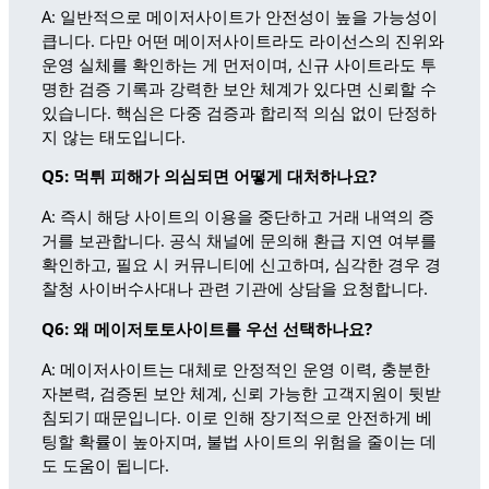
A: 일반적으로 메이저사이트가 안전성이 높을 가능성이
큽니다. 다만 어떤 메이저사이트라도 라이선스의 진위와
운영 실체를 확인하는 게 먼저이며, 신규 사이트라도 투
명한 검증 기록과 강력한 보안 체계가 있다면 신뢰할 수
있습니다. 핵심은 다중 검증과 합리적 의심 없이 단정하
지 않는 태도입니다.
Q5: 먹튀 피해가 의심되면 어떻게 대처하나요?
A: 즉시 해당 사이트의 이용을 중단하고 거래 내역의 증
거를 보관합니다. 공식 채널에 문의해 환급 지연 여부를
확인하고, 필요 시 커뮤니티에 신고하며, 심각한 경우 경
찰청 사이버수사대나 관련 기관에 상담을 요청합니다.
Q6: 왜 메이저토토사이트를 우선 선택하나요?
A: 메이저사이트는 대체로 안정적인 운영 이력, 충분한
자본력, 검증된 보안 체계, 신뢰 가능한 고객지원이 뒷받
침되기 때문입니다. 이로 인해 장기적으로 안전하게 베
팅할 확률이 높아지며, 불법 사이트의 위험을 줄이는 데
도 도움이 됩니다.