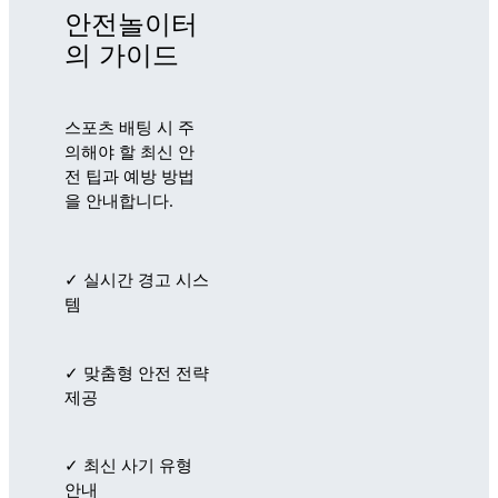
안전놀이터
의 가이드
스포츠 배팅 시 주
의해야 할 최신 안
전 팁과 예방 방법
을 안내합니다.
✓ 실시간 경고 시스
템
✓ 맞춤형 안전 전략
제공
✓ 최신 사기 유형
안내