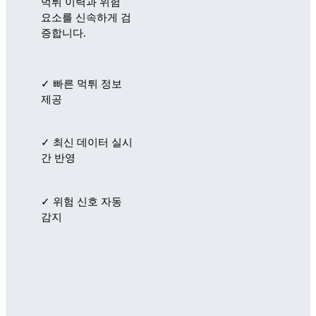
먹튀 이력과 위험
요소를 신속하게 검
증합니다.
✓ 빠른 먹튀 정보
제공
✓ 최신 데이터 실시
간 반영
✓ 위험 신호 자동
감지