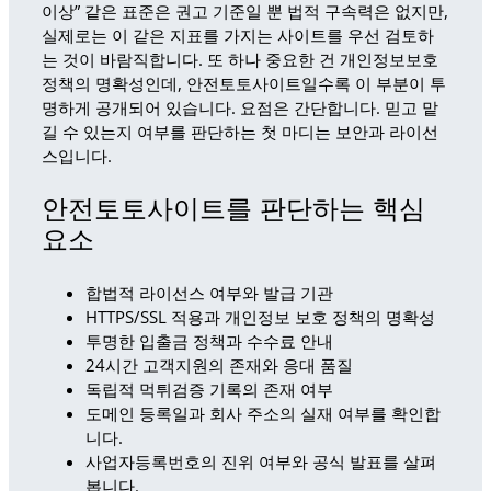
이상” 같은 표준은 권고 기준일 뿐 법적 구속력은 없지만,
실제로는 이 같은 지표를 가지는 사이트를 우선 검토하
는 것이 바람직합니다. 또 하나 중요한 건 개인정보보호
정책의 명확성인데, 안전토토사이트일수록 이 부분이 투
명하게 공개되어 있습니다. 요점은 간단합니다. 믿고 맡
길 수 있는지 여부를 판단하는 첫 마디는 보안과 라이선
스입니다.
안전토토사이트를 판단하는 핵심
요소
합법적 라이선스 여부와 발급 기관
HTTPS/SSL 적용과 개인정보 보호 정책의 명확성
투명한 입출금 정책과 수수료 안내
24시간 고객지원의 존재와 응대 품질
독립적 먹튀검증 기록의 존재 여부
도메인 등록일과 회사 주소의 실재 여부를 확인합
니다.
사업자등록번호의 진위 여부와 공식 발표를 살펴
봅니다.