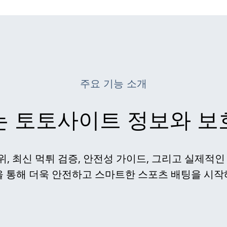
주요 기능 소개
는 토토사이트 정보와 보
 최신 먹튀 검증, 안전성 가이드, 그리고 실제적
을 통해 더욱 안전하고 스마트한 스포츠 배팅을 시작