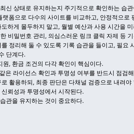
 최신 상태로 유지하는지 주기적으로 확인하는 습관
같은 플랫폼으로 다수의 사이트를 비교하고, 안정적으로
과도하게 몰두하지 말고, 월별 예산과 사용 시간을 
강력한 비밀번호 관리, 의심스러운 링크 클릭 자제 등 
례를 정리해 둘 수 있도록 기록 습관을 들이고, 필요 
수 단계다.
지원, 환금 조건의 다각 확인이 핵심이다.
IS 같은 라이선스 확인과 투명성 여부를 반드시 점검해
도구로 활용하되, 최종 판단은 다채널 검증으로 내려야 
신뢰성과 투명성에서 시작된다.
 습관을 유지하는 것이 중요하다.