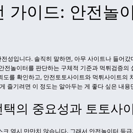
 가이드: 안전놀
 안전성입니다. 솔직히 말하면, 아무 사이트나 들어갔
안전놀이터를 판단하는 구체적 기준과 먹튀검증의 
로 신뢰도를 확인하고, 안전토토사이트와 먹튀사이트의 
하게 즐기려면 이 정도는 알아두는 게 좋다 싶은 내용
선택의 중요성과 토토사이
크 역시 만만치 않습니다. 그래서 안전놀이터 등