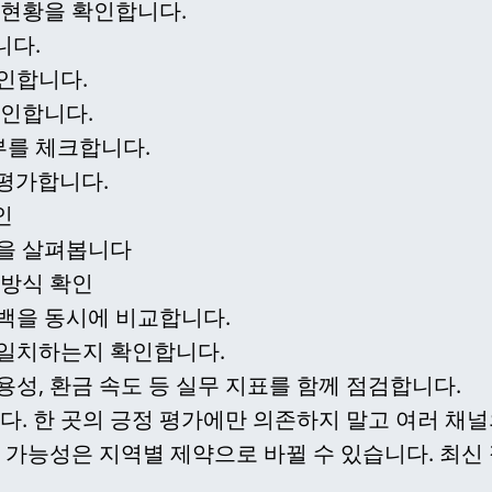
 현황을 확인합니다.
니다.
인합니다.
확인합니다.
여부를 체크합니다.
 평가합니다.
인
성을 살펴봅니다
 방식 확인
백을 동시에 비교합니다.
 일치하는지 확인합니다.
성, 환금 속도 등 실무 지표를 함께 점검합니다.
다. 한 곳의 긍정 평가에만 의존하지 말고 여러 채
 가능성은 지역별 제약으로 바뀔 수 있습니다. 최신 