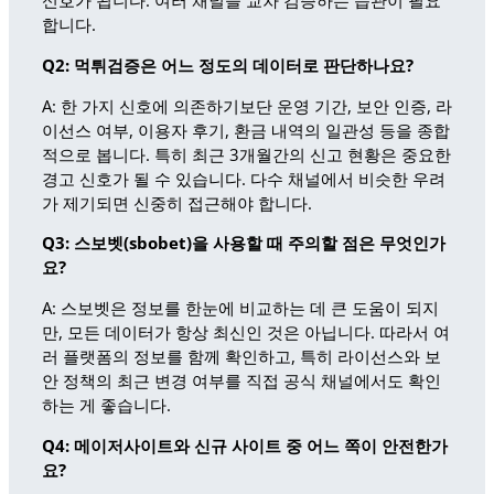
신호가 됩니다. 여러 채널을 교차 검증하는 습관이 필요
합니다.
Q2: 먹튀검증은 어느 정도의 데이터로 판단하나요?
A: 한 가지 신호에 의존하기보단 운영 기간, 보안 인증, 라
이선스 여부, 이용자 후기, 환금 내역의 일관성 등을 종합
적으로 봅니다. 특히 최근 3개월간의 신고 현황은 중요한
경고 신호가 될 수 있습니다. 다수 채널에서 비슷한 우려
가 제기되면 신중히 접근해야 합니다.
Q3: 스보벳(sbobet)을 사용할 때 주의할 점은 무엇인가
요?
A: 스보벳은 정보를 한눈에 비교하는 데 큰 도움이 되지
만, 모든 데이터가 항상 최신인 것은 아닙니다. 따라서 여
러 플랫폼의 정보를 함께 확인하고, 특히 라이선스와 보
안 정책의 최근 변경 여부를 직접 공식 채널에서도 확인
하는 게 좋습니다.
Q4: 메이저사이트와 신규 사이트 중 어느 쪽이 안전한가
요?