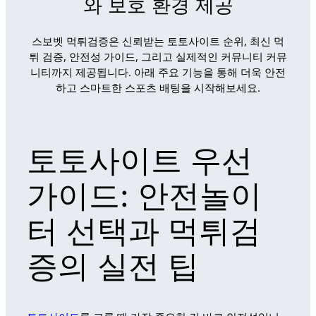
와 보호 환경 제공
스보벳 먹튀검증은 신뢰받는 토토사이트 순위, 최신 먹
튀 검증, 안전성 가이드, 그리고 실제적인 커뮤니티 커뮤
니티까지 제공됩니다. 아래 주요 기능을 통해 더욱 안전
하고 스마트한 스포츠 배팅을 시작해보세요.
토토사이트 우선
가이드: 안전놀이
터 선택과 먹튀검
증의 실전 팁