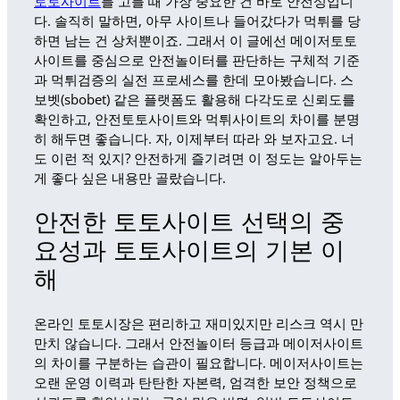
토토사이트
를 고를 때 가장 중요한 건 바로 안전성입니
다. 솔직히 말하면, 아무 사이트나 들어갔다가 먹튀를 당
하면 남는 건 상처뿐이죠. 그래서 이 글에선 메이저토토
사이트를 중심으로 안전놀이터를 판단하는 구체적 기준
과 먹튀검증의 실전 프로세스를 한데 모아봤습니다. 스
보벳(sbobet) 같은 플랫폼도 활용해 다각도로 신뢰도를
확인하고, 안전토토사이트와 먹튀사이트의 차이를 분명
히 해두면 좋습니다. 자, 이제부터 따라 와 보자고요. 너
도 이런 적 있지? 안전하게 즐기려면 이 정도는 알아두는
게 좋다 싶은 내용만 골랐습니다.
안전한 토토사이트 선택의 중
요성과 토토사이트의 기본 이
해
온라인 토토시장은 편리하고 재미있지만 리스크 역시 만
만치 않습니다. 그래서 안전놀이터 등급과 메이저사이트
의 차이를 구분하는 습관이 필요합니다. 메이저사이트는
오랜 운영 이력과 탄탄한 자본력, 엄격한 보안 정책으로