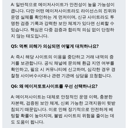
A: 일반적으로 메이저사이트가 안전성이 높을 가능성이
큽니다. 다만 어떤 메이저사이트라도 라이선스의 진위와
운영 실체를 확인하는 게 먼저이며, 신규 사이트라도 투
명한 검증 기록과 강력한 보안 체계가 있다면 신뢰할 수
있습니다. 핵심은 다중 검증과 합리적 의심 없이 단정하
지 않는 태도입니다.
Q5: 먹튀 피해가 의심되면 어떻게 대처하나요?
A: 즉시 해당 사이트의 이용을 중단하고 거래 내역의 증
거를 보관합니다. 공식 채널에 문의해 환급 지연 여부를
확인하고, 필요 시 커뮤니티에 신고하며, 심각한 경우 경
찰청 사이버수사대나 관련 기관에 상담을 요청합니다.
Q6: 왜 메이저토토사이트를 우선 선택하나요?
A: 메이저사이트는 대체로 안정적인 운영 이력, 충분한
자본력, 검증된 보안 체계, 신뢰 가능한 고객지원이 뒷받
침되기 때문입니다. 이로 인해 장기적으로 안전하게 베
팅할 확률이 높아지며, 불법 사이트의 위험을 줄이는 데
도 도움이 됩니다.