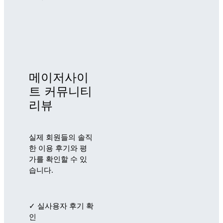
메이저사이
트
커뮤니티
리뷰
실제 회원들의 솔직
한 이용 후기와 평
가를 확인할 수 있
습니다.
✓ 실사용자 후기 확
인