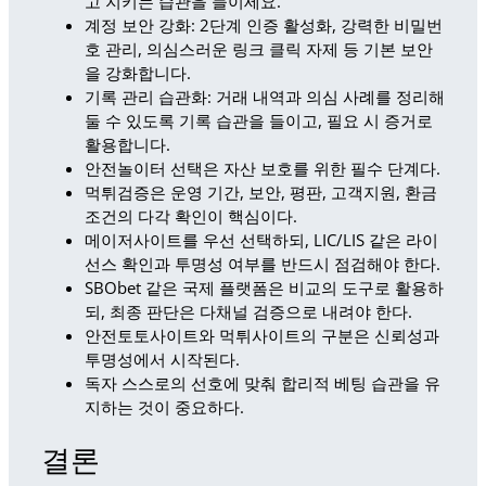
고 지키는 습관을 들이세요.
계정 보안 강화: 2단계 인증 활성화, 강력한 비밀번
호 관리, 의심스러운 링크 클릭 자제 등 기본 보안
을 강화합니다.
기록 관리 습관화: 거래 내역과 의심 사례를 정리해
둘 수 있도록 기록 습관을 들이고, 필요 시 증거로
활용합니다.
안전놀이터 선택은 자산 보호를 위한 필수 단계다.
먹튀검증은 운영 기간, 보안, 평판, 고객지원, 환금
조건의 다각 확인이 핵심이다.
메이저사이트를 우선 선택하되, LIC/LIS 같은 라이
선스 확인과 투명성 여부를 반드시 점검해야 한다.
SBObet 같은 국제 플랫폼은 비교의 도구로 활용하
되, 최종 판단은 다채널 검증으로 내려야 한다.
안전토토사이트와 먹튀사이트의 구분은 신뢰성과
투명성에서 시작된다.
독자 스스로의 선호에 맞춰 합리적 베팅 습관을 유
지하는 것이 중요하다.
결론