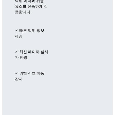
먹튀 이력과 위험
요소를 신속하게 검
증합니다.
✓ 빠른 먹튀 정보
제공
✓ 최신 데이터 실시
간 반영
✓ 위험 신호 자동
감지