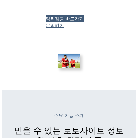
확인하세요.
먹튀검증 바로가기
문의하기
주요 기능 소개
믿을 수 있는 토토사이트 정보