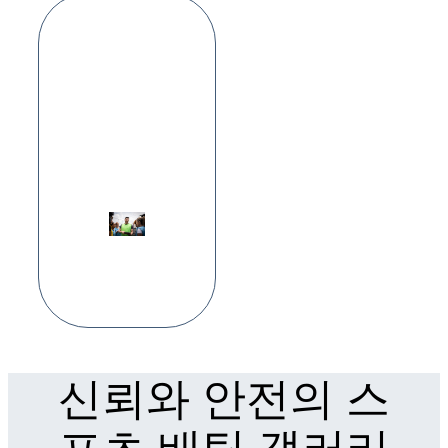
커뮤니티 후기와
순위 정보가 모두
정확했습니다. 신
뢰성 높은 사이트
만 골라서 추천하
는 점이 마음에
듭니다.
박성민
신뢰와 안전의 스
포츠 배팅 갤러리