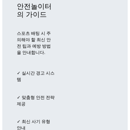
안전놀이터
의 가이드
스포츠 배팅 시 주
의해야 할 최신 안
전 팁과 예방 방법
을 안내합니다.
✓ 실시간 경고 시스
템
✓ 맞춤형 안전 전략
제공
✓ 최신 사기 유형
안내