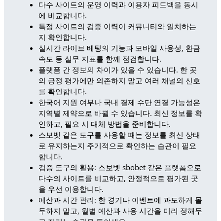
다수 사이트의 운영 이력과 이용자 피드백을 동시
에 비교합니다.
특정 사이트의 검증 이력이 커뮤니티와 일치하는
지 확인합니다.
실시간 라이브 베팅의 기능과 모바일 사용성, 환금
속도 등 실무 지표를 함께 점검합니다.
플랫폼 간 정보의 차이가 있을 수 있습니다. 한 곳
의 긍정 평가에만 의존하지 말고 여러 채널의 신호
를 확인합니다.
한국어 지원 여부나 국내 결제 수단 연결 가능성은
지역별 제약으로 바뀔 수 있습니다. 최신 정보를 확
인하고, 필요 시 대체 방법을 준비합니다.
스보벳 같은 도구를 사용할 때는 정보를 최신 상태
로 유지하는지 주기적으로 확인하는 습관이 필요
합니다.
검증 도구의 활용: 스보벳 sbobet 같은 플랫폼으로
다수의 사이트를 비교하고, 안정적으로 평가된 곳
을 우선 이용합니다.
예산과 시간 관리: 한 경기나 이벤트에 과도하게 몰
두하지 말고, 월별 예산과 사용 시간을 미리 정해두