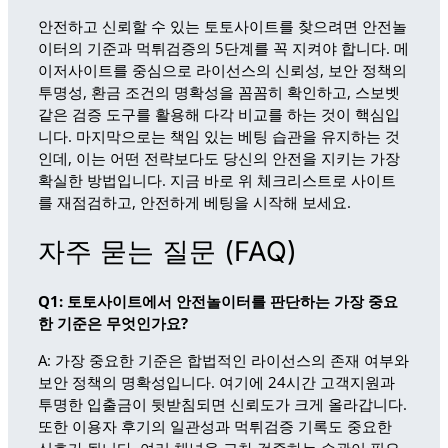
안전하고 신뢰할 수 있는 토토사이트를 찾으려면 안전놀
이터의 기준과 먹튀검증의 5단계를 꼭 지켜야 합니다. 메
이저사이트를 중심으로 라이선스의 신뢰성, 보안 정책의
투명성, 환금 조건의 명확성을 꼼꼼히 확인하고, 스보벳
같은 검증 도구를 활용해 다각 비교를 하는 것이 핵심입
니다. 마지막으로는 책임 있는 베팅 습관을 유지하는 것
인데, 이는 어떤 전략보다도 당신의 안전을 지키는 가장
확실한 방법입니다. 지금 바로 위 체크리스트로 사이트
를 재점검하고, 안전하게 베팅을 시작해 보세요.
자주 묻는 질문 (FAQ)
Q1: 토토사이트에서 안전놀이터를 판단하는 가장 중요
한 기준은 무엇인가요?
A: 가장 중요한 기준은 합법적인 라이선스의 존재 여부와
보안 정책의 명확성입니다. 여기에 24시간 고객지원과
투명한 입출금이 뒷받침되면 신뢰도가 크게 올라갑니다.
또한 이용자 후기의 일관성과 먹튀검증 기록도 중요한