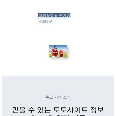
확인하세요.
먹튀검증 바로가기
문의하기
주요 기능 소개
믿을 수 있는 토토사이트 정보