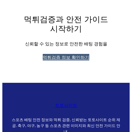
먹튀검증과 안전 가이드
시작하기
신뢰할 수 있는 정보로 안전한 배팅 경험을
먹튀검증 정보 확인하기
토토사이트
스포츠 배팅 안전 정보와 먹튀 검증, 신뢰받는 토토사이트 순위 제
공. 축구, 야구, 농구 등 스포츠 관련 이미지와 최신 안전 가이드 안
내.