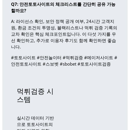
Q7: 안전토토사이트의 체크리스트를 간단히 공유 가능
할까요?
A: 라이선스 확인, 보안 정책 공개 여부, 24시간 고객지
원, 환금 조건의 투명성, 블랙리스트나 먹튀 검증 기록의
교차 확인은 핵심 체크포인트입니다. 이 다섯 가지를 우
선 확인하고, 추가로 이용자 후기도 함께 확인하면 좋습
니다.
#토토사이트 #안전놀이터 #먹튀검증 #메이저사이트 #
안전토토사이트 #스보벳 #sbobet #토토사이트검증
먹튀검증 시
스템
실시간 데이터 기반
으로 토토사이트의