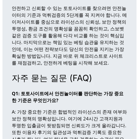
안전하고 신뢰할 수 있는 토토사이트를 찾으려면 안전놀
이터의 기준과 먹튀검증의 5단계를 꼭 지켜야 합니다. 메
이저사이트를 중심으로 라이선스의 신뢰성, 보안 정책의
투명성, 환금 조건의 명확성을 꼼꼼히 확인하고, 스보벳
같은 검증 도구를 활용해 다각 비교를 하는 것이 핵심입
니다. 마지막으로는 책임 있는 베팅 습관을 유지하는 것
인데, 이는 어떤 전략보다도 당신의 안전을 지키는 가장
확실한 방법입니다. 지금 바로 위 체크리스트로 사이트
를 재점검하고, 안전하게 베팅을 시작해 보세요.
자주 묻는 질문 (FAQ)
Q1: 토토사이트에서 안전놀이터를 판단하는 가장 중요
한 기준은 무엇인가요?
A: 가장 중요한 기준은 합법적인 라이선스의 존재 여부와
보안 정책의 명확성입니다. 여기에 24시간 고객지원과
투명한 입출금이 뒷받침되면 신뢰도가 크게 올라갑니다.
또한 이용자 후기의 일관성과 먹튀검증 기록도 중요한