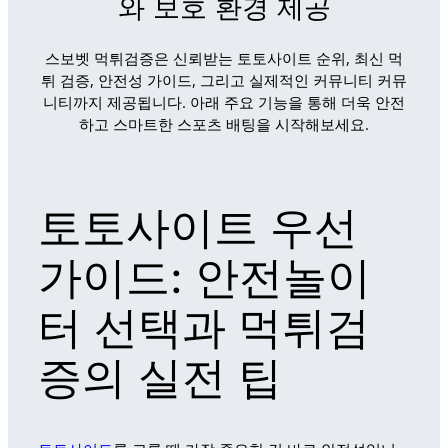
와 보호 환경 제공
스보벳 먹튀검증은 신뢰받는 토토사이트 순위, 최신 먹
튀 검증, 안전성 가이드, 그리고 실제적인 커뮤니티 커뮤
니티까지 제공됩니다. 아래 주요 기능을 통해 더욱 안전
하고 스마트한 스포츠 배팅을 시작해보세요.
토토사이트 우선
가이드: 안전놀이
터 선택과 먹튀검
증의 실전 팁