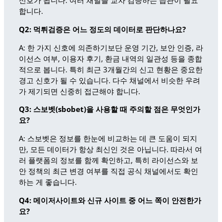
신호가 됩니다. 여러 채널을 교차 검증하는 습관이 필요
합니다.
Q2: 먹튀검증은 어느 정도의 데이터로 판단하나요?
A: 한 가지 신호에 의존하기보단 운영 기간, 보안 인증, 라
이선스 여부, 이용자 후기, 환금 내역의 일관성 등을 종합
적으로 봅니다. 특히 최근 3개월간의 신고 현황은 중요한
경고 신호가 될 수 있습니다. 다수 채널에서 비슷한 우려
가 제기되면 신중히 접근해야 합니다.
Q3: 스보벳(sbobet)을 사용할 때 주의할 점은 무엇인가
요?
A: 스보벳은 정보를 한눈에 비교하는 데 큰 도움이 되지
만, 모든 데이터가 항상 최신인 것은 아닙니다. 따라서 여
러 플랫폼의 정보를 함께 확인하고, 특히 라이선스와 보
안 정책의 최근 변경 여부를 직접 공식 채널에서도 확인
하는 게 좋습니다.
Q4: 메이저사이트와 신규 사이트 중 어느 쪽이 안전한가
요?