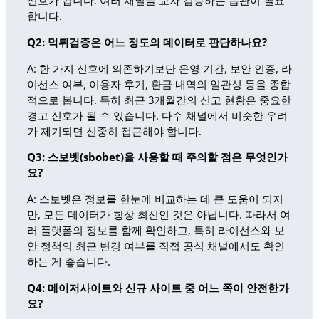
신호가 됩니다. 여러 채널을 교차 검증하는 습관이 필요
합니다.
Q2: 먹튀검증은 어느 정도의 데이터로 판단하나요?
A: 한 가지 신호에 의존하기보단 운영 기간, 보안 인증, 라
이선스 여부, 이용자 후기, 환금 내역의 일관성 등을 종합
적으로 봅니다. 특히 최근 3개월간의 신고 현황은 중요한
경고 신호가 될 수 있습니다. 다수 채널에서 비슷한 우려
가 제기되면 신중히 접근해야 합니다.
Q3: 스보벳(sbobet)을 사용할 때 주의할 점은 무엇인가
요?
A: 스보벳은 정보를 한눈에 비교하는 데 큰 도움이 되지
만, 모든 데이터가 항상 최신인 것은 아닙니다. 따라서 여
러 플랫폼의 정보를 함께 확인하고, 특히 라이선스와 보
안 정책의 최근 변경 여부를 직접 공식 채널에서도 확인
하는 게 좋습니다.
Q4: 메이저사이트와 신규 사이트 중 어느 쪽이 안전한가
요?