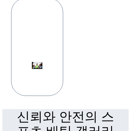
커뮤니티 후기와
순위 정보가 모두
정확했습니다. 신
뢰성 높은 사이트
만 골라서 추천하
는 점이 마음에
듭니다.
박성민
신뢰와 안전의 스
포츠 배팅 갤러리