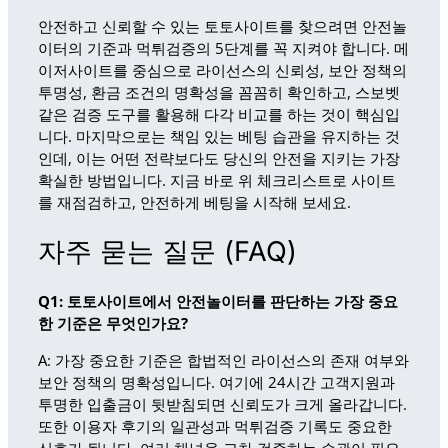
안전하고 신뢰할 수 있는 토토사이트를 찾으려면 안전놀
이터의 기준과 먹튀검증의 5단계를 꼭 지켜야 합니다. 메
이저사이트를 중심으로 라이선스의 신뢰성, 보안 정책의
투명성, 환금 조건의 명확성을 꼼꼼히 확인하고, 스보벳
같은 검증 도구를 활용해 다각 비교를 하는 것이 핵심입
니다. 마지막으로는 책임 있는 베팅 습관을 유지하는 것
인데, 이는 어떤 전략보다도 당신의 안전을 지키는 가장
확실한 방법입니다. 지금 바로 위 체크리스트로 사이트
를 재점검하고, 안전하게 베팅을 시작해 보세요.
자주 묻는 질문 (FAQ)
Q1: 토토사이트에서 안전놀이터를 판단하는 가장 중요
한 기준은 무엇인가요?
A: 가장 중요한 기준은 합법적인 라이선스의 존재 여부와
보안 정책의 명확성입니다. 여기에 24시간 고객지원과
투명한 입출금이 뒷받침되면 신뢰도가 크게 올라갑니다.
또한 이용자 후기의 일관성과 먹튀검증 기록도 중요한