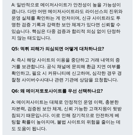
A: 일반적으로 메이저사이트가 안전성이 높을 가능성이
큽니다. 다만 어떤 메이저사이트라도 라이선스의 진위와
운영 실체를 확인하는 게 먼저이며, 신규 사이트라도 투
명한 검증 기록과 강력한 보안 체계가 있다면 신뢰할 수
있습니다. 핵심은 다중 검증과 합리적 의심 없이 단정하
지 않는 태도입니다.
Q5: 먹튀 피해가 의심되면 어떻게 대처하나요?
A: 즉시 해당 사이트의 이용을 중단하고 거래 내역의 증
거를 보관합니다. 공식 채널에 문의해 환급 지연 여부를
확인하고, 필요 시 커뮤니티에 신고하며, 심각한 경우 경
찰청 사이버수사대나 관련 기관에 상담을 요청합니다.
Q6: 왜 메이저토토사이트를 우선 선택하나요?
A: 메이저사이트는 대체로 안정적인 운영 이력, 충분한
자본력, 검증된 보안 체계, 신뢰 가능한 고객지원이 뒷받
침되기 때문입니다. 이로 인해 장기적으로 안전하게 베
팅할 확률이 높아지며, 불법 사이트의 위험을 줄이는 데
도 도움이 됩니다.