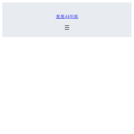
토토사이트
토토사
이트,
sbobe
t ,스보