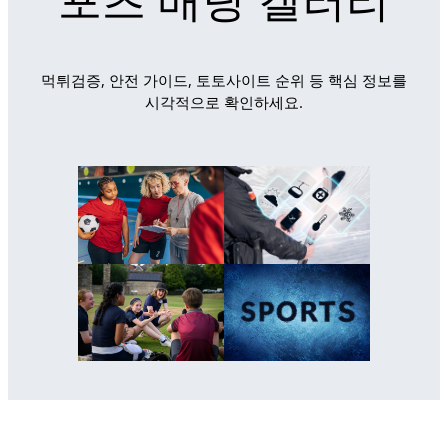
먹튀검증, 안전 가이드, 토토사이트 순위 등 핵심 정보를
시각적으로 확인하세요.