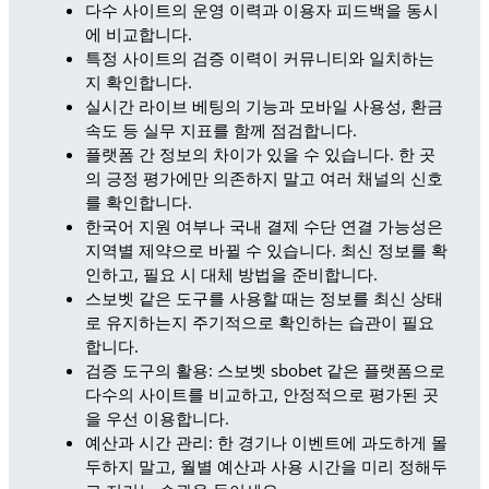
다수 사이트의 운영 이력과 이용자 피드백을 동시
에 비교합니다.
특정 사이트의 검증 이력이 커뮤니티와 일치하는
지 확인합니다.
실시간 라이브 베팅의 기능과 모바일 사용성, 환금
속도 등 실무 지표를 함께 점검합니다.
플랫폼 간 정보의 차이가 있을 수 있습니다. 한 곳
의 긍정 평가에만 의존하지 말고 여러 채널의 신호
를 확인합니다.
한국어 지원 여부나 국내 결제 수단 연결 가능성은
지역별 제약으로 바뀔 수 있습니다. 최신 정보를 확
인하고, 필요 시 대체 방법을 준비합니다.
스보벳 같은 도구를 사용할 때는 정보를 최신 상태
로 유지하는지 주기적으로 확인하는 습관이 필요
합니다.
검증 도구의 활용: 스보벳 sbobet 같은 플랫폼으로
다수의 사이트를 비교하고, 안정적으로 평가된 곳
을 우선 이용합니다.
예산과 시간 관리: 한 경기나 이벤트에 과도하게 몰
두하지 말고, 월별 예산과 사용 시간을 미리 정해두