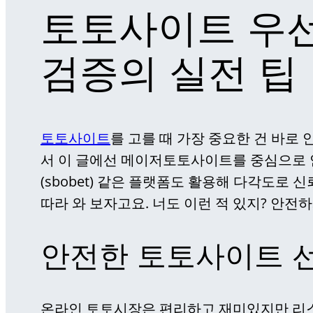
토토사이트 우선
검증의 실전 팁
토토사이트
를 고를 때 가장 중요한 건 바로
서 이 글에선 메이저토토사이트를 중심으로 
(sbobet) 같은 플랫폼도 활용해 다각도
따라 와 보자고요. 너도 이런 적 있지? 안전
안전한 토토사이트 
온라인 토토시장은 편리하고 재미있지만 리스