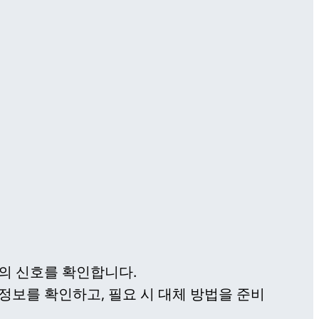
널의 신호를 확인합니다.
정보를 확인하고, 필요 시 대체 방법을 준비