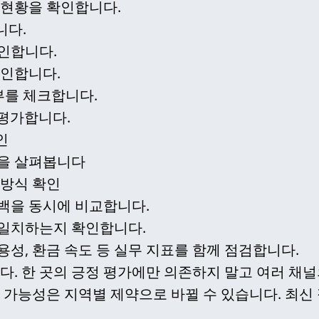
 현황을 확인합니다.
니다.
인합니다.
확인합니다.
여부를 체크합니다.
 평가합니다.
인
성을 살펴봅니다
 방식 확인
백을 동시에 비교합니다.
 일치하는지 확인합니다.
성, 환금 속도 등 실무 지표를 함께 점검합니다.
다. 한 곳의 긍정 평가에만 의존하지 말고 여러 채
 가능성은 지역별 제약으로 바뀔 수 있습니다. 최신 