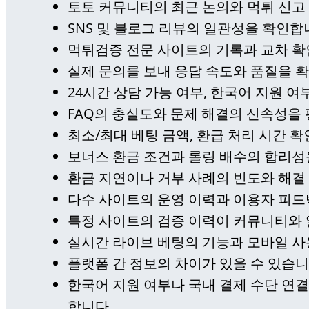
토토 커뮤니티의 최근 논의와 먹튀 신고
SNS 및 블로그 리뷰의 일관성을 확인합
먹튀검증 전문 사이트의 기록과 교차 확
실제 문의를 보내 응답 속도와 품질을 
24시간 상담 가능 여부, 한국어 지원 
FAQ의 충실도와 문제 해결의 신속성을
최소/최대 베팅 금액, 환급 처리 시간 확
보너스 환금 조건과 롤링 배수의 합리
환금 지연이나 거부 사례의 빈도와 해결
다수 사이트의 운영 이력과 이용자 피드
특정 사이트의 검증 이력이 커뮤니티와
실시간 라이브 베팅의 기능과 모바일 사용
플랫폼 간 정보의 차이가 있을 수 있습니
한국어 지원 여부나 국내 결제 수단 연결
합니다.