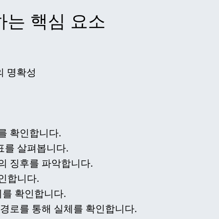
는 핵심 요소
책의 명확성
를 확인합니다.
표를 살펴봅니다.
의 징후를 파악합니다.
확인합니다.
를 확인합니다.
 경로를 통해 실체를 확인합니다.