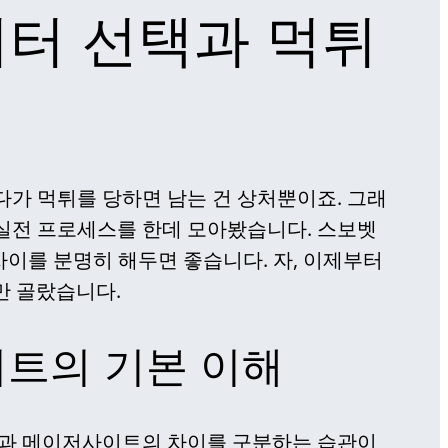
이터 선택과 먹튀
다가 먹튀를 당하면 남는 건 상처뿐이죠. 그래
실전 프로세스를 한데 모아봤습니다. 스보벳
차이를 분명히 해두면 좋습니다. 자, 이제부터
만 골랐습니다.
트의 기본 이해
급과 메이저사이트의 차이를 구분하는 습관이