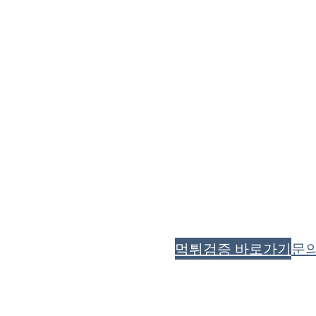
벳 먹튀
신뢰의 
검증된 정보와 안전 가
팅의 새로운 기준을 제
있는 토토사이트 순위
후기를 한 곳에서 확인
먹튀검증 바로가기
문