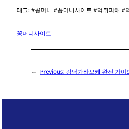
태그: #꽁머니 #꽁머니사이트 #먹튀피해 
꽁머니사이트
←
Previous:
강남가라오케 완전 가이