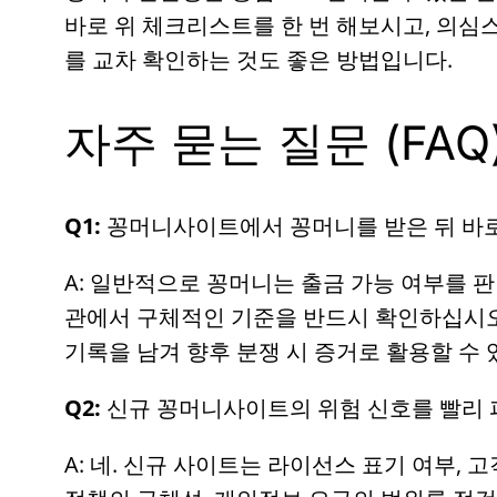
바로 위 체크리스트를 한 번 해보시고, 의심
를 교차 확인하는 것도 좋은 방법입니다.
자주 묻는 질문 (FAQ
Q1:
꽁머니사이트에서 꽁머니를 받은 뒤 바로
A: 일반적으로 꽁머니는 출금 가능 여부를 
관에서 구체적인 기준을 반드시 확인하십시오
기록을 남겨 향후 분쟁 시 증거로 활용할 수 
Q2:
신규 꽁머니사이트의 위험 신호를 빨리 
A: 네. 신규 사이트는 라이선스 표기 여부,