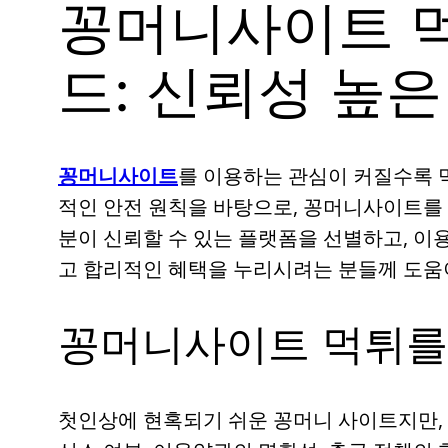
꽁머니사이트 먹
드: 신뢰성 높
꽁머니사이트
를 이용하는 관심이 커질수록 
적인 안전 원칙을 바탕으로, 꽁머니사이트를 
분이 신뢰할 수 있는 플랫폼을 선별하고, 이용
고 합리적인 혜택을 누리시려는 분들께 도움
꽁머니사이트 먹튀를
첫인상에 현혹되기 쉬운 꽁머니 사이트지만, 