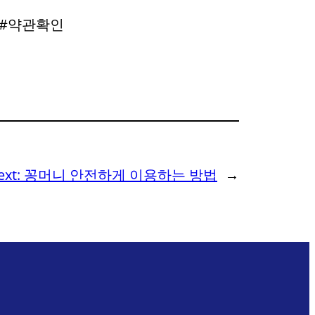
 #약관확인
ext:
꽁머니 안전하게 이용하는 방법
→