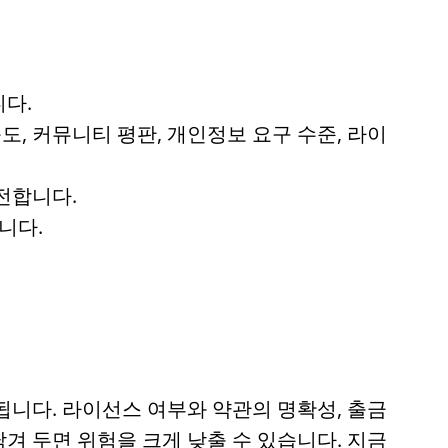
다.
도, 커뮤니티 평판, 개인정보 요구 수준, 라이
전합니다.
니다.
니다. 라이선스 여부와 약관의 명확성, 출금
겨 두면 위험을 크게 낮출 수 있습니다. 지금