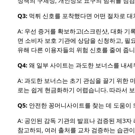
정책의 구체성, 개인정보 요구의 범위를 점검
Q3:
먹튀 신호를 포착했다면 어떤 절차로 대
A: 우선 증거를 확보하고(스크린샷, 대화 
면 소비자 보호 기관에 상담을 신청하고, 필
유해 다른 이용자들의 위험 신호를 줄여 줍니
Q4:
왜 일부 사이트는 과도한 보너스를 내세
A: 과도한 보너스는 초기 관심을 끌기 위한
로는 쉽게 현금화하기 어렵습니다. 따라서 보
Q5:
안전한 꽁머니사이트를 찾는 데 도움이 
A: 공인된 감독 기관의 발표나 검증된 제3자
참고하되, 여러 출처를 교차 검증하는 습관이