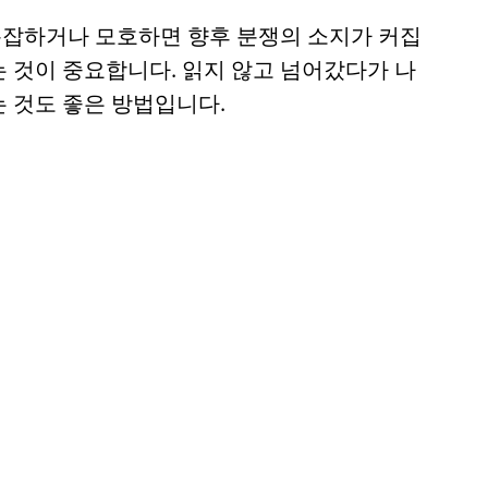
 복잡하거나 모호하면 향후 분쟁의 소지가 커집
 것이 중요합니다. 읽지 않고 넘어갔다가 나
 것도 좋은 방법입니다.