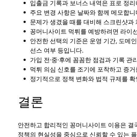
입출금 기록과 보너스 내역은 표로 정리
주요 변경 사항은 날짜와 함께 메모합니
문제가 생겼을 때를 대비해 스크린샷과 
꽁머니사이트 먹튀를 예방하려면 라이선
안전한 선택의 기준은 운영 기간, 도메인 
선스 여부 등입니다.
가입 전·중·후에 꼼꼼한 점검과 기록 관
먹튀 의심 신호를 조기에 포착하고 증거를
정기적으로 정책 변화와 법적 규제를 확
결론
안전하고 합리적인 꽁머니사이트 이용은 결국
정책의 현실성을 중심으로 신뢰할 수 있는 플